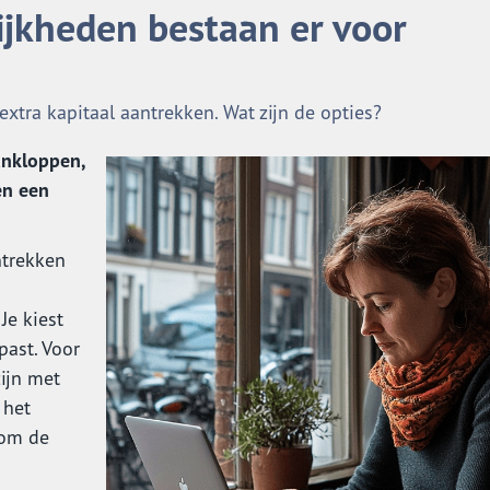
ijkheden bestaan er voor
xtra kapitaal aantrekken. Wat zijn de opties?
ankloppen,
en een
ntrekken
Je kiest
past. Voor
zijn met
 het
 om de