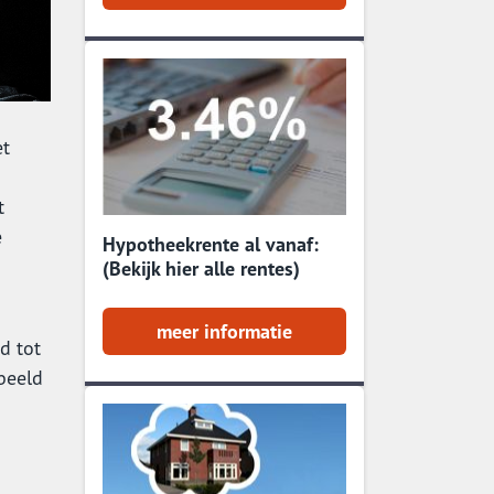
et
t
e
Hypotheekrente al vanaf:
(Bekijk hier alle rentes)
meer informatie
d tot
rbeeld