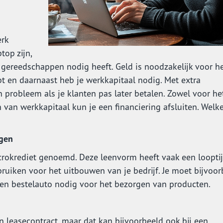
erk
top zijn,
n gereedschappen nodig heeft. Geld is noodzakelijk voor h
bt en daarnaast heb je werkkapitaal nodig. Met extra
n probleem als je klanten pas later betalen. Zowel voor he
n van werkkapitaal kun je een financiering afsluiten. Welk
jgen
crokrediet genoemd. Deze leenvorm heeft vaak een looptij
bruiken voor het uitbouwen van je bedrijf. Je moet bijvoo
een bestelauto nodig voor het bezorgen van producten.
n leasecontract, maar dat kan bijvoorbeeld ook bij een