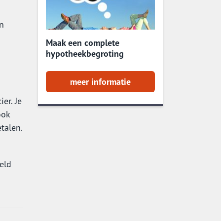
en
Maak een complete
hypotheekbegroting
meer informatie
er. Je
ook
talen.
eld