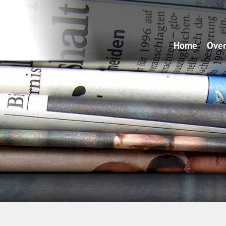
Home
Over
Wa
Hy
Ve
Sp
Dá
on