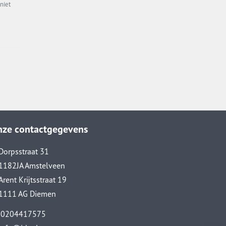
niet
nze contactgegevens
Dorpsstraat 31
1182JA Amstelveen
Arent Krijtsstraat 19
1111 AG Diemen
0204417575