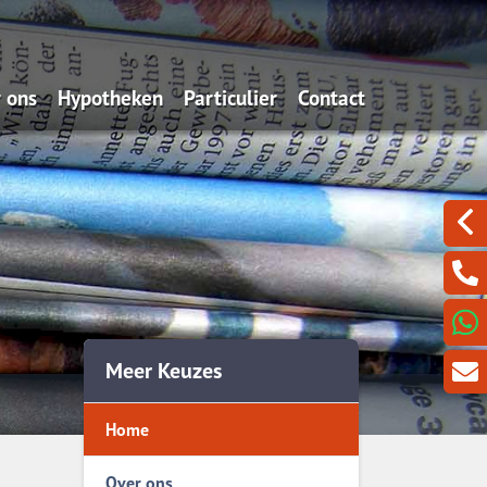
 ons
Hypotheken
Particulier
Contact
t doen wij?
Oeps, een hypotheek (filmpje)
Schade melden
Een berichtje sturen?
potheekadvies
Actuele rentes
Verzekeren
Even met ons Videobe
rzekeren
Renteverwachting
Sparen
aren
Bereken jouw maximum
t bedoelen we nou met
Bereken de maandlasten
Meer Keuzes
tzorgen
Is oversluiten voordelig?
Home
Vraag hier een offerte
Hypotheekvormen
Over ons