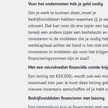
Voor het ondernemen heb je geld nodig
Om je werk te kunnen doen, moet je
bedrijfsmiddelen hebben waarmee jij je w
uitvoert. Dat kan voor de ene zzp'er een lap
terwijl een andere zzp’er een bestelauto e
investeren in de middelen die je nodig he
werkkapitaal achter de hand is het niet zo’
investeren in middelen als voor het krijge
financieringsvormen zijn er zoal?
Met een microkrediet financiële ruimte kri
Een lening tot €50.000,- wordt ook wel mi
maximaal tien jaar. Je kunt deze lening ge
nieuwe inventaris aanschaffen of je hebt 
Bedrijfsmiddelen financieren met leasing
Een motorrijtuig kun je financieren met ee