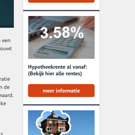
n een
bouwt
Hypotheekrente al vanaf:
(Bekijk hier alle rentes)
ratie
en de
meer informatie
waard.
ake
ls