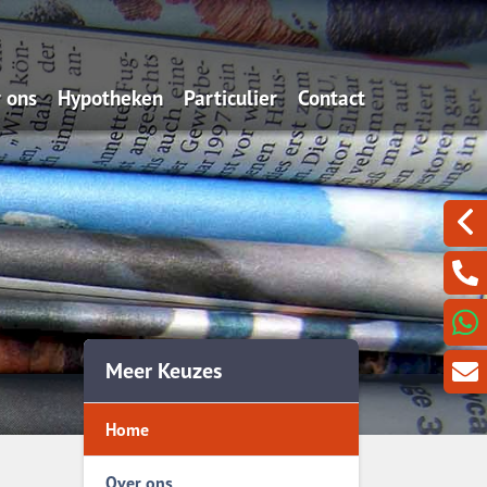
 ons
Hypotheken
Particulier
Contact
t doen wij?
Oeps, een hypotheek (filmpje)
Schade melden
Een berichtje sturen?
potheekadvies
Actuele rentes
Verzekeren
Even met ons Videobe
rzekeren
Renteverwachting
Sparen
aren
Bereken jouw maximum
t bedoelen we nou met
Bereken de maandlasten
Meer Keuzes
tzorgen
Is oversluiten voordelig?
Home
Vraag hier een offerte
Hypotheekvormen
Over ons