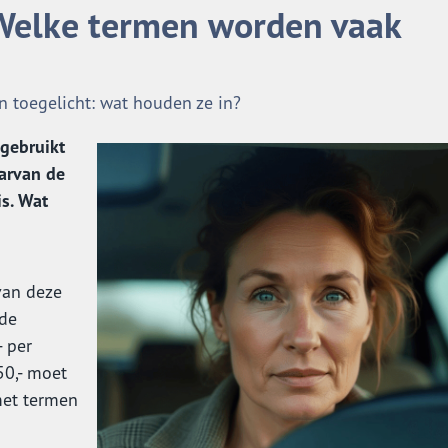
 Welke termen worden vaak
n toegelicht: wat houden ze in?
gebruikt
aarvan de
is. Wat
van deze
lde
- per
50,- moet
met termen