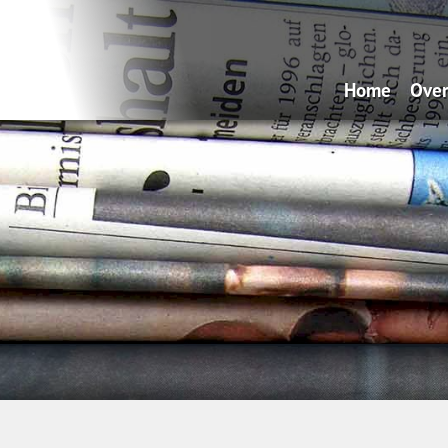
Home
Over
Wa
Hy
Ve
Sp
Dá
on