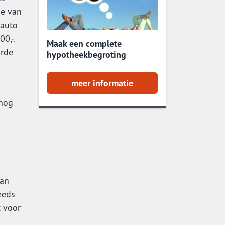
de van
 auto
0,-.
Maak een complete
arde
hypotheekbegroting
meer informatie
 nog
.
kan
eeds
t voor