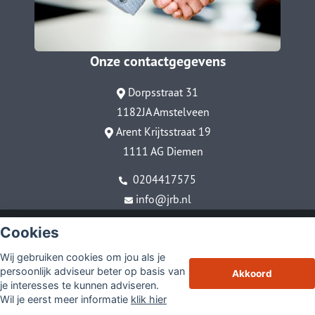
Onze contactgegevens
Dorpsstraat 31
1182JA Amstelveen
Arent Krijtsstraat 19
1111 AG Diemen
0204417575
info@jrb.nl
© Copyright
Assupport BV
2026
Cookies
Sitemap
Wij gebruiken cookies om jou als je
Disclaimer
persoonlijk adviseur beter op basis van
Akkoord
je interesses te kunnen adviseren.
Wil je eerst meer informatie
klik hier