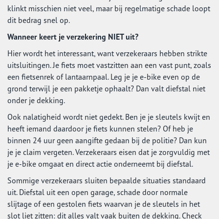
klinkt misschien niet veel, maar bij regelmatige schade loopt
dit bedrag snel op.
Wanneer keert je verzekering NIET uit?
Hier wordt het interessant, want verzekeraars hebben strikte
uitsluitingen. Je fiets moet vastzitten aan een vast punt, zoals
een fietsenrek of lantaarnpaal. Leg je je e-bike even op de
grond terwijl je een pakketje ophaalt? Dan valt diefstal niet
onder je dekking.
Ook nalatigheid wordt niet gedekt. Ben je je sleutels kwijt en
heeft iemand daardoor je fiets kunnen stelen? Of heb je
binnen 24 uur geen aangifte gedaan bij de politie? Dan kun
je je claim vergeten. Verzekeraars eisen dat je zorgvuldig met
je e-bike omgaat en direct actie onderneemt bij diefstal.
Sommige verzekeraars sluiten bepaalde situaties standaard
uit. Diefstal uit een open garage, schade door normale
slijtage of een gestolen fiets waarvan je de sleutels in het
slot liet zitten: dit alles valt vaak buiten de dekking. Check