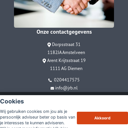
Onze contactgegevens
Dorpsstraat 31
1182JA Amstelveen
Arent Krijtsstraat 19
1111 AG Diemen
0204417575
info@jrb.nl
© Copyright
Assupport BV
2026
Cookies
Sitemap
Wij gebruiken cookies om jou als je
Disclaimer
persoonlijk adviseur beter op basis van
Akkoord
je interesses te kunnen adviseren.