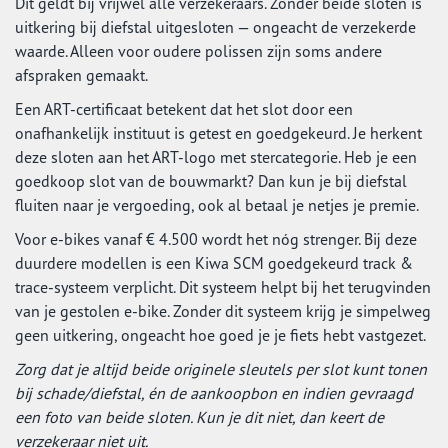
Dit geldt bij vrijwel alle verzekeraars. Zonder beide sloten is
uitkering bij diefstal uitgesloten — ongeacht de verzekerde
waarde. Alleen voor oudere polissen zijn soms andere
afspraken gemaakt.
Een ART-certificaat betekent dat het slot door een
onafhankelijk instituut is getest en goedgekeurd. Je herkent
deze sloten aan het ART-logo met stercategorie. Heb je een
goedkoop slot van de bouwmarkt? Dan kun je bij diefstal
fluiten naar je vergoeding, ook al betaal je netjes je premie.
Voor e-bikes vanaf € 4.500 wordt het nóg strenger. Bij deze
duurdere modellen is een Kiwa SCM goedgekeurd track &
trace-systeem verplicht. Dit systeem helpt bij het terugvinden
van je gestolen e-bike. Zonder dit systeem krijg je simpelweg
geen uitkering, ongeacht hoe goed je je fiets hebt vastgezet.
Zorg dat je altijd beide originele sleutels per slot kunt tonen
bij schade/diefstal, én de aankoopbon en indien gevraagd
een foto van beide sloten. Kun je dit niet, dan keert de
verzekeraar niet uit.